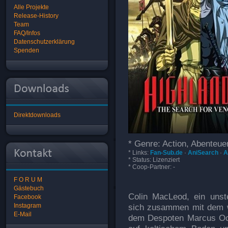
Alle Projekte
Release-History
Team
FAQ/Infos
Datenschutzerklärung
Spenden
Direktdownloads
* Genre: Action, Abenteuer,
* Links:
Fan-Sub.de
·
AniSearch
·
A
* Status: Lizenziert
* Coop-Partner: -
F O R U M
Gästebuch
Colin MacLeod, ein unste
Facebook
Instagram
sich zusammen mit dem 
E-Mail
dem Despoten Marcus Octa