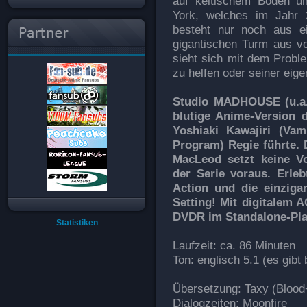
auf keltischem Boden u
York, welches im Jahr 
besteht nur noch aus ei
gigantischen Turm aus v
sieht sich mit dem Probl
zu helfen oder seiner ei
Studio MADHOUSE (u.a. 
blutige Anime-Version d
Yoshiaki Kawajiri (Vam
Program) Regie führte.
MacLeod setzt keine V
der Serie voraus. Erleb
Action und die einziga
Setting! Mit digitalem A
DVDR im Standalone-Pla
Statistiken
Laufzeit: ca. 86 Minuten
Ton: englisch 5.1 (es gibt
Übersetzung: Taxy (Blood
Dialogzeiten: Moonfire