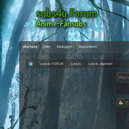
Übersicht
Hilfe
Einloggen
Registrieren
subs4u FORUM
subs4u
subs4u allgemein
»
»
Warn
E