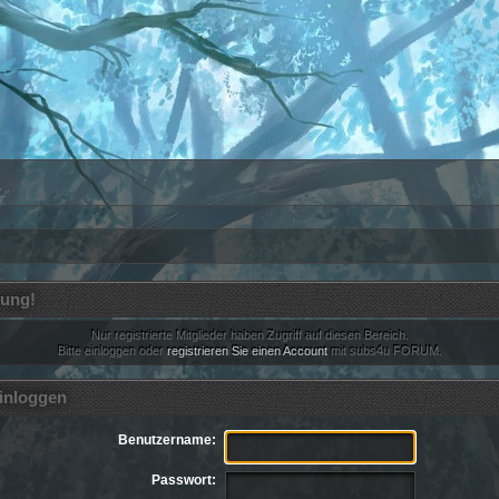
ung!
Nur registrierte Mitglieder haben Zugriff auf diesen Bereich.
Bitte einloggen oder
registrieren Sie einen Account
mit subs4u FORUM.
inloggen
Benutzername:
Passwort: