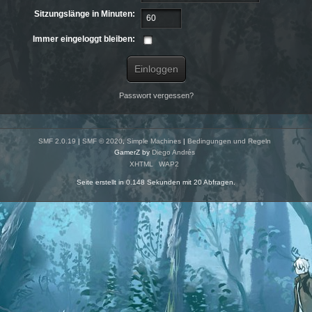
Sitzungslänge in Minuten:
Immer eingeloggt bleiben:
Passwort vergessen?
SMF 2.0.19
|
SMF © 2020
,
Simple Machines
|
Bedingungen und Regeln
GamerZ by
Diego Andrés
XHTML
WAP2
Seite erstellt in 0.148 Sekunden mit 20 Abfragen.