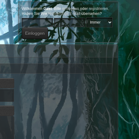
Willkommen
Gast
. Bitte
einloggen
oder
registrieren
.
Haben Sie Ihre
Aktivierungs E-Mail
übersehen?