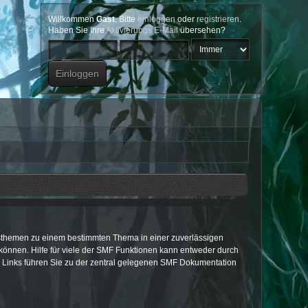
Willkommen
Gast
. Bitte
einloggen
oder
registrieren
.
Haben Sie Ihre
Aktivierungs E-Mail
übersehen?
ionsthemen zu einem bestimmten Thema in einer zuverlässigen
önnen. Hilfe für viele der SMF Funktionen kann entweder durch
e Links führen Sie zu der zentral gelegenen SMF Dokumentation