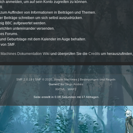
ich anmelden, um auf sein Konto zugreifen zu können.
l.
g zum Auffinden von Informationen in Beiträgen und Themen.
er Beiträge schreiben um sich selbst auszudrücken.
enig BBC aufgewertet werden.
richten untereinander versenden.
ines Forums.
 und Geburtstage mit dem Kalender im Auge behalten.
e von SMF.
 Machines Dokumentation Wiki
und überprüfen Sie die
Credits
um herauszufinden, 
SMF 2.0.19
|
SMF © 2020
,
Simple Machines
|
Bedingungen und Regeln
GamerZ by
Diego Andrés
XHTML
WAP2
Seite erstellt in 0.08 Sekunden mit 17 Abfragen.