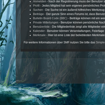
Anmelden
- Nach der Registrierung muss der Benutzer s
Profil
- Jedes Mitglied hat sein eigenes persönliches Profi
Suchen
- Die Suche ist ein äußerst hilfreiches Werkzeu
Beiträge
- Der ganze Sinn eines Forums ist, dass Benutz
Bulletin Board Code (BBC)
- Beiträge können mit ein w
Private Mitteilungen
- Benutzer können persönliche Nach
Benutzerliste
- Die Mitgliederliste zeigt alle Mitglieder e
Kalender
- Benutzer können Veranstaltungen, Feiertage
Merkmale
- Hier ist eine Liste der beliebtesten Merkmal
Für weitere Informationen über SMF nutzen Sie bitte das
Simple